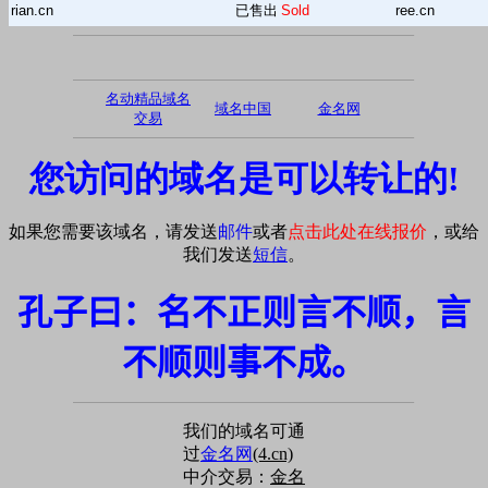
rian.cn
已售出
Sold
ree.cn
名动精品域名
域名中国
金名网
交易
您访问的域名是可以转让的!
如果您需要该域名，请发送
邮件
或者
点击此处在线报价
，或给
我们发送
短信
。
孔子曰：名不正则言不顺，言
不顺则事不成。
我们的域名可通
过
金名网
(4.cn)
中介交易：
金名