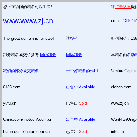
您正在访问的域名可以出售!
请
点击这里
提
www.www.zj.cn
email:
139045
The great domain is for sale!
请
报价
！
短信询价：13
部分域名成交价参考:
国内部分
国际部分
本域名由
名动
我们的部分成交域名
一个好域名的作用
VentureCapital
0135.com
出售中
Available
dichan.com
yufu.cn
已售出
Sold
www.zj.cn
Chind.com/.net/.cn/.com.cn
出售中
Available
WanNianQing
hurun.com / hurun.com.cn
已售出
Sold
infor.cn